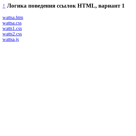
↑
Логика поведения ссылок HTML, вариант 1
wattsa.htm
wattsa.css
watts1.css
watts2.css
wattsa.js