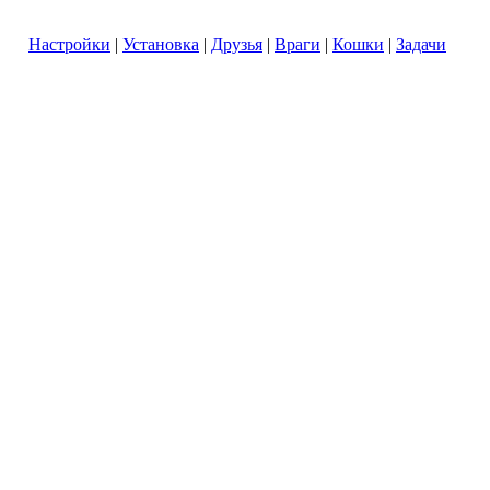
Настройки
|
Установка
|
Друзья
|
Враги
|
Кошки
|
Задачи