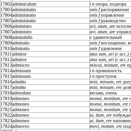
17802
adminiculum
i n
опора, подпора
17803
administratio
onis f
распоряжение
17804
administratio
onis f
управление
17805
administratio
onis f
руководство
17806
administro
avi, atum, are
исполня
17807
administro
avi, atum, are
управля
17808
admirabilis
e
удивительный
17809
admiratio
onis f
восхищение, в
17810
admiratio
onis f
удивление
17811
admiror
atus sum, ari (c acc.)
у
17812
admiror
atus sum, ari (c acc.)
17813
admisceo
miscui, mixtum, ere
пр
17814
admissum
i n
провинность
17815
admissum
i n
проступок
17816
admitto
misi, missum, ere
доп
17817
admitto
misi, missum, ere
дозв
17818
admodum
весьма, очень
17819
admoneo
monui, monitum, ere
с
17820
admoneo
monui, monitum, ere
п
17821
admoneo
monui, monitum, ere
у
17822
admoneo
ui, itum, ere
побужда
17823
admoneo
ui, itum, ere
напомин
17824
admoveo
movi, motum, ere
под