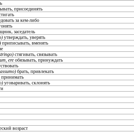
ь
вать, присоединять
тигать
довать за кем-либо
гонять
ник, заседатель
o)
утверждать, уверять
)
приписывать, вменять
ле
stringo)
стягивать, связывать
ctum, ere
обязывать, принуждать
ствовать
 assumo)
брать, привлекать
принимать
o)
уговаривать, склонять
ти
ский возраст