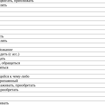
двигать, приближать
лять
ть
лять
божание
ить (с acc.)
ать
, обращаться
яться
ийся к чему-либо
рипаянный
аживать, приобретать
риобретать
ивать