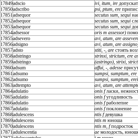
17849
adscio
ivi, itum, ire
допускат
17850
adscribo
psi, ptum, ere
приписы
17851
adsequor
secutus sum, sequi
нас
17852
adsequor
secutus sum, sequi
сле
17853
adsequor
secutus sum, sequi
до
17854
adsessor
oris m assessor)
помощ
17855
adsevero
avi, atum, are assever
17856
adsigno
avi, atum, are assigno
17857
adsto
stiti, -, are
стоять воз
17858
adstringo
strinxi, strictum, ere a
17859
adstringo
(astringo), strixi, stri
17860
adsum
affui, -, adesse
присут
17861
adsumo
sumpsi, sumptum, ere
17862
adsumo
sumpsi, sumptum, erei
17863
adtempto
avi, atum, are attempt
17864
adulatio
onis f
ласки, нежнос
17865
adulatio
onis f
угодливость
17866
adulatio
onis f
раболепие
17867
adulatio
onis f
поклонение
17868
adulescens
ntis f
девушка
17869
adulescens
ntis m
юноша
17870
adulescens
ntis m, f
подросток
17871
adulescentia
ae
молодость, юноше
17872
adulescentulus
i m
юнец