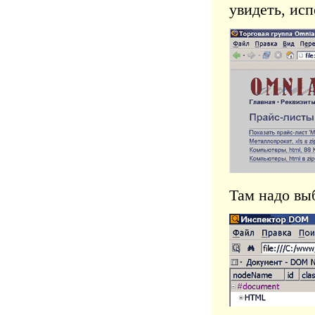
увидеть, ис
Там надо выб