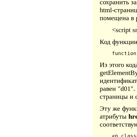
сохранить за
html-страниц
помещена в 
<script s
Код функции
function
Из этого ко
getElementB
идентификато
равен "d01"
страницы и 
Эту же функ
атрибуты
hr
соответству
<p class