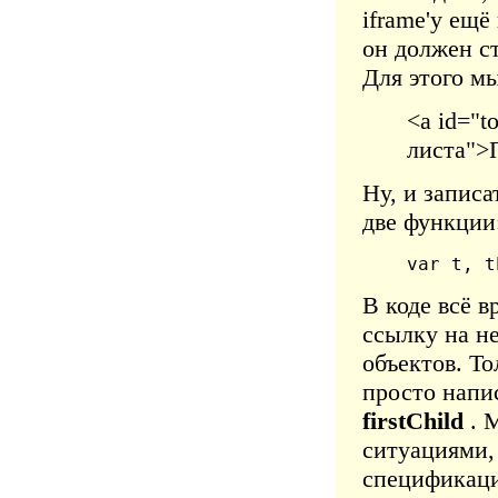
iframe'у ещ
он должен ст
Для этого мы
<a id="t
листа">
Ну, и записа
две функции:
var t, t
В коде всё в
ссылку на н
объектов. То
просто напис
firstChild
. 
ситуациями, 
специфика