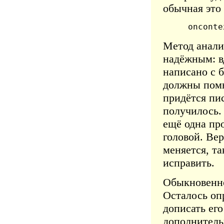
обычная это 
 onconte
Метод анали
надёжным: вд
написано с 
должны помн
придётся пи
получилось.
ещё одна про
головой. Вер
меняется, та
исправить.
Обыкновенно
Осталось оп
дописать его
дополнительн