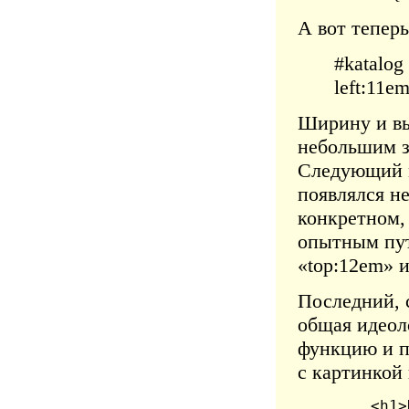
А вот теперь
#katalog
left:11e
Ширину и вы
небольшим за
Следующий 
появлялся н
конкретном,
опытным пут
«top:12em» и
Последний, 
общая идеол
функцию и п
с картинкой 
... <h1>