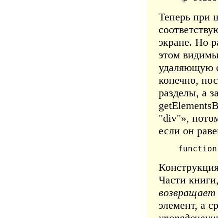
Теперь при 
соответству
экране. Но 
этом видимы
удаляющую с
конечно, по
разделы, а 
getElements
"div"», пот
если он раве
function
Конструкция 
Части книги,
возвращает
элемент, а с
упорядоченн