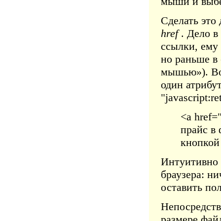
мыши и выбе
Сделать это 
href
. Дело в
ссылки, ему
но раньше в
мышью»). Во
один атрибут
"javascript:re
<a href="
прайс в 
кнопко
Интуитивно я
браузера: ни
оставить по
Непосредств
размере файл