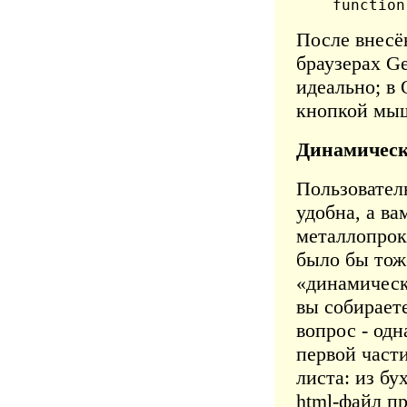
function
После внесё
браузерах G
идеально; в 
кнопкой мы
Динамическа
Пользователю
удобна, а ва
металлопрока
было бы тож
«динамическ
вы собираете
вопрос - од
первой част
листа: из бу
html-файл пр