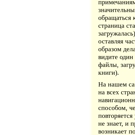
примечаниями
значительны
обращаться
страница ст
загружалась)
оставляя ча
образом дел
видите один 
файлы, загр
книги).
На нашем сай
на всех стра
навигационн
способом, ч
повторяется 
не знает, и
возникает по