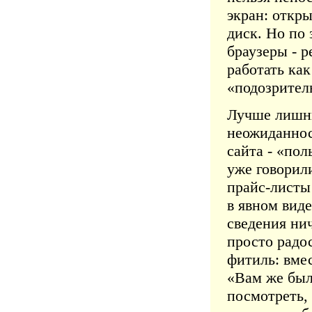
экран: откр
диск. Но по
браузеры - р
работать ка
«подозрител
Лучше лишни
неожиданнос
сайта - «пол
уже говорил
прайс-листы
в явном виде
сведения нич
просто радо
фитиль: вме
«Вам же был
посмотреть,