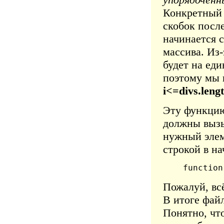
Конкретный
скобок после
начинается 
массива. Из
будет на еди
поэтому мы 
i<=divs.leng
Эту функцию
должны вызы
нужный элем
строкой в на
function
Пожалуй, вс
В итоге фай
Понятно, чт