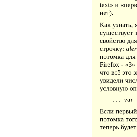
text» и «пер
нет).
Как узнать, 
существует т
свойство для
строчку:
aler
потомка для 
Firefox - «3
что всё это 
увидели числ
условную оп
... var 
Если первый
потомка того
теперь будет