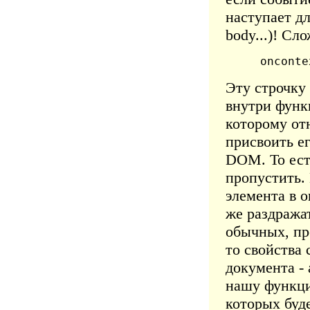
наступает дл
body...)! Сл
 onconte
Эту строчку 
внутри функц
которому отн
присвоить е
DOM. То ест
пропустить.
элемента в о
же раздража
обычных, пр
то свойства
документа - 
нашу функци
которых буде