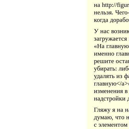
на http://fig
нельзя. Чего
когда дорабо
У нас возник
загружается 
«На главную»
именно главн
решите остав
убирать: ли
удалять из ф
главную</a>»
изменения в
надстройки 
Гляжу я на н
думаю, что 
с элементо