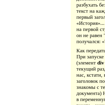
разбухать б
текст на каж
первый заго
«История»...
на первой ст
он не равен 
получался: 
Как передат
При запуске
(элемент
div
текущий раз
нас, кстати
заголовок по
знакомы с т
документа) 
в переменн