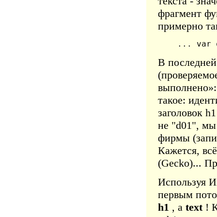
текста - зна
фрагмент фу
примерно та
... var 
В последней
(проверяемо
выполнено»:
такое: идент
заголовок h
не "d01", мы
фирмы (запи
Кажется, всё
(Gecko)... П
Используя И
первым пото
h1
, а
text
! К