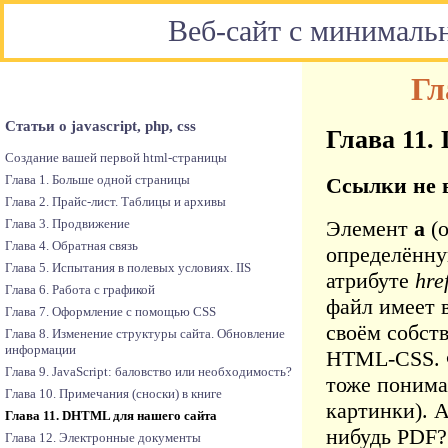
Веб-сайт с минималь
Гл
Статьи о javascript, php, css
Глава 11.
Создание вашей первой html-страницы
Глава 1. Больше одной страницы
Ссылки не 
Глава 2. Прайс-лист. Таблицы и архивы
Элемент
a
(о
Глава 3. Продвижение
Глава 4. Обратная связь
определённу
Глава 5. Испытания в полевых условиях. IIS
атрибуте
hre
Глава 6. Работа с графикой
файл имеет в
Глава 7. Оформление с помощью CSS
своём собст
Глава 8. Изменение структуры сайта. Обновление
информации
HTML-CSS. Ф
Глава 9. JavaScript: баловство или необходимость?
тоже понима
Глава 10. Примечания (сноски) в книге
картинки). 
Глава 11. DHTML для нашего сайта
нибудь PDF?
Глава 12. Электронные документы