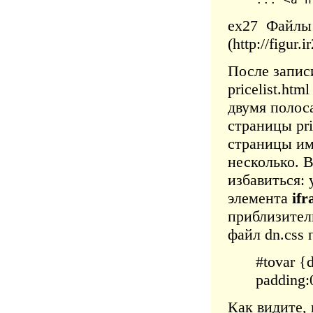
ex27
Файлы 
(http://figur.
После записи
pricelist.ht
двумя полос
страницы pr
страницы им
несколько. В
избавиться:
элемента
if
приблизител
файл dn.css
#tovar {
padding:
Как видите,