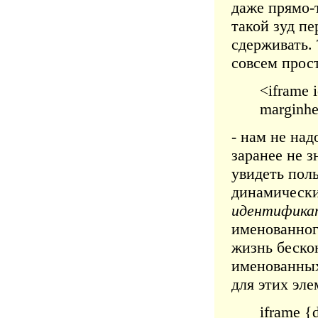
даже прямо-т
такой зуд пе
сдерживать. 
совсем прост
<iframe 
marginhe
- нам не над
заранее не з
увидеть поль
динамически
идентифика
именованного
жизнь беско
именованных
для этих эле
iframe {