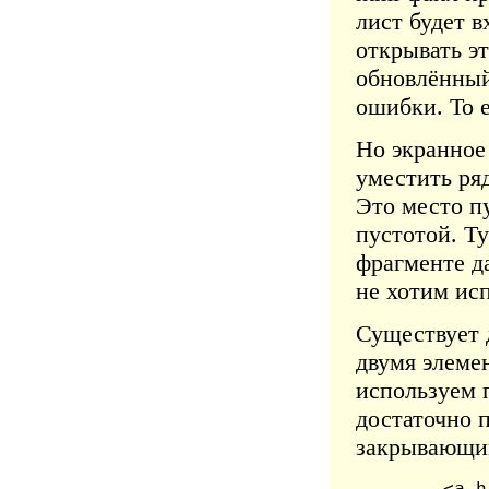
лист будет в
открывать эт
обновлённый
ошибки. То 
Но экранное 
уместить ря
Это место пу
пустотой. Ту
фрагменте д
не хотим ис
Существует 
двумя элем
используем 
достаточно п
закрывающим
... <a h