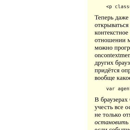
<p class
Теперь даже
открываться
контекстное 
отношении м
можно прогр
oncontextmen
других брау
придётся опр
вообще какое
var agen
В браузерах
учесть все о
не только о
остановить 
если событи