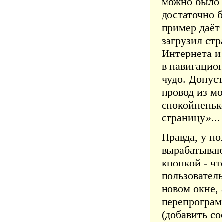
можно было 
достаточно 
пример даёт 
загрузил ст
Интернета и
в навигацио
чудо. Допус
провод из мо
спокойненьк
страницу»...
Правда, у по
вырабатываю
кнопкой - ч
пользователь
новом окне, 
перепрограм
(добавить с