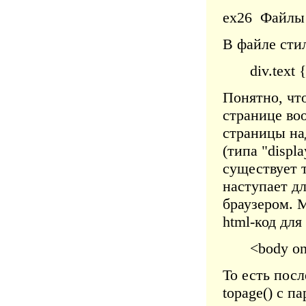
ex26
Файлы пр
В файле стил
div.text 
Понятно, чт
странице во
страницы на
(типа "displ
существует 
наступает д
браузером.
html-код для
<body on
То есть пос
topage() с п