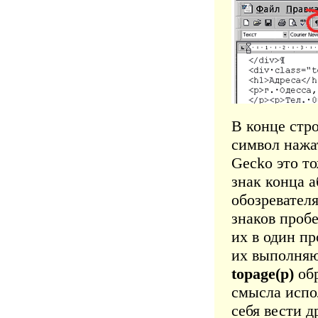
В конце стр
символ нажат
Gecko это то
знак конца 
обозревателя
знаков проб
их в один п
их выполняю
topage(p)
обр
смысла испо
себя вести 