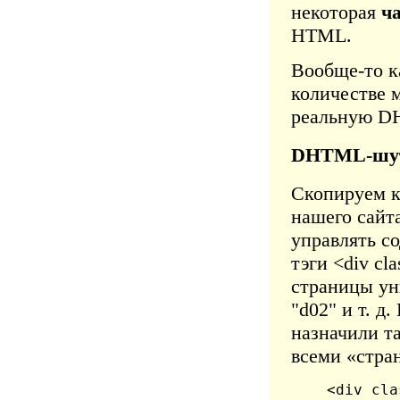
некоторая
ч
HTML.
Вообще-то к
количестве м
реальную D
DHTML-шутк
Скопируем к
нашего сайта
управлять с
тэги <div cl
страницы ун
"d02" и т. д
назначили та
всеми «стра
<div cla