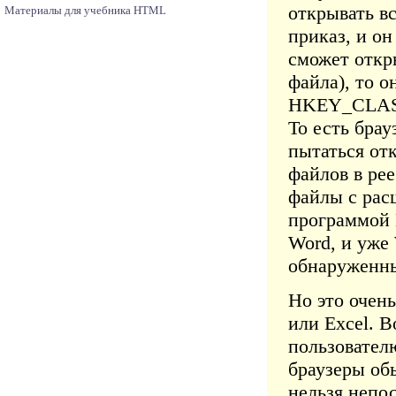
открывать в
Материалы для учебника HTML
приказ, и он
сможет откр
файла), то о
HKEY_CLASS
То есть брау
пытаться от
файлов в рее
файлы с рас
программой 
Word, и уже
обнаруженны
Но это очен
или Excel. 
пользовател
браузеры об
нельзя непос