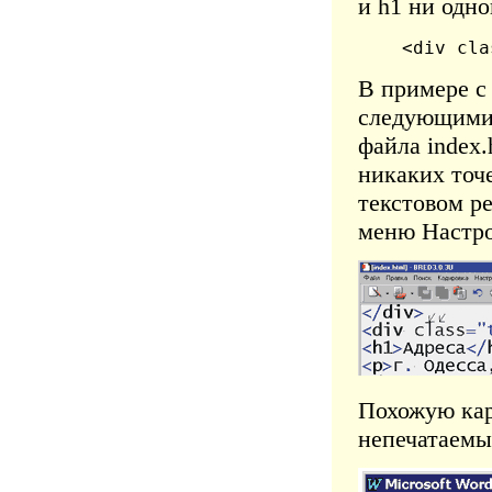
и h1 ни одно
<div cla
В примере с
следующими 
файла index.
никаких точ
текстовом р
меню Настро
Похожую кар
непечатаемы