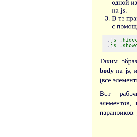
одной и
на
js
.
В те пр
с помощь
.
js
 .
hide
.
js
 .
show
Таким образ
body
на
js
, 
(все элемент
Вот рабоч
элементов,
параноиков: