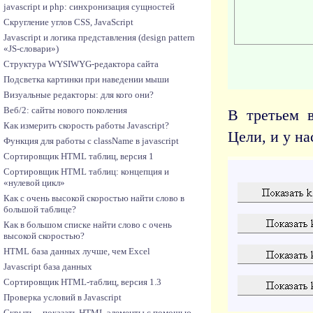
javascript и php: синхронизация сущностей
Скругление углов CSS, JavaScript
Javascript и логика представления (design pattern
«JS-словари»)
Структура WYSIWYG-редактора сайта
Подсветка картинки при наведении мыши
Визуальные редакторы: для кого они?
Веб/2: сайты нового поколения
В третьем в
Как измерить скорость работы Javascript?
Цели, и у н
Функция для работы с className в javascript
Сортировщик HTML таблиц, версия 1
Сортировщик HTML таблиц: концепция и
«нулевой цикл»
Как с очень высокой скоростью найти слово в
большой таблице?
Как в большом списке найти слово с очень
высокой скоростью?
HTML база данных лучше, чем Excel
Javascript база данных
Сортировщик HTML-таблиц, версия 1.3
Проверка условий в Javascript
Скрыть – показать HTML элементы с помощью