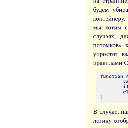
на странице
будем убира
контейнеру.
мы хотим с
случаях, д
потомков» 
упростит в
правилами C
function
 
v
i
e
}
В случае, н
логику отоб