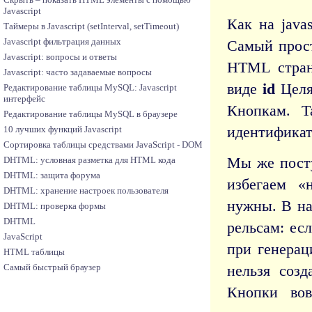
Javascript
Как на java
Таймеры в Javascript (setInterval, setTimeout)
Javascript фильтрация данных
Самый прост
Javascript: вопросы и ответы
HTML стран
Javascript: часто задаваемые вопросы
виде
id
Целям
Редактирование таблицы MySQL: Javascript
интерфейс
Кнопкам. Т
Редактирование таблицы MySQL в браузере
идентификат
10 лучших функций Javascript
Сортировка таблицы средствами JavaScript - DOM
Мы же пост
DHTML: условная разметка для HTML кода
DHTML: защита форума
избегаем «
DHTML: хранение настроек пользователя
нужны. В на
DHTML: проверка формы
DHTML
рельсам: ес
JavaScript
при генерац
HTML таблицы
Самый быстрый браузер
нельзя созд
Кнопки во