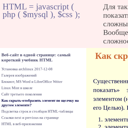
HTML = javascript (
Для так
php ( $mysql ), $css );
показат
сложны
Вообще 
сложнос
Как скр
Веб-сайт в одной странице: самый
короткий учебник HTML
Установка archlinux 2017-12-08
Галерея изображений
Существен
Блокнот, MS Word и LibreOffice Writer
Linux Mint в школе
показать»
Сайт третьего поколения
элементом (
Как скрыть-отобразить элемент по щелчку на
другом элементе?
его Целью). 
Подсветка строк и столбцов HTML-таблицы
Ссылки next и previous на странице
элемент
HTML в веб-приложении
элемент