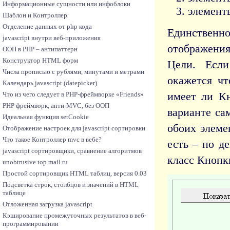
Информационные сущности или инфоблоки
элемент
Шаблон и Контроллер
Отделение данных от php кода
Единственн
javascript внутри веб-приложения
отображения
ООП в PHP – антипаттерн
Конструктор HTML форм
Цели. Если
Числа прописью с рублями, минутами и метрами
окажется чт
Календарь javascript (datepicker)
имеет ли Кн
Что из чего следует в PHP-фреймворке «Friends»
PHP фреймворк, анти-MVC, без ООП
варианте са
Идеальная функция setCookie
обоих элеме
Отображение настроек для javascript сортировки
Что такое Контроллер mvc в вебе?
есть – по д
javascript сортировщики, сравнение алгоритмов
класс Кнопк
unobtrusive top.mail.ru
Простой сортировщик HTML таблиц, версия 0.03
Подсветка строк, столбцов и значений в HTML
таблице
Отложенная загрузка javascript
Кэширование промежуточных результатов в веб-
программировании