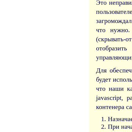
Это неправи
пользовател
загромождало
что нужно.
(скрывать-о
отобразить
управляющим
Для обеспеч
будет испол
что наши ка
javascript,
контенера с
Назнача
При нача