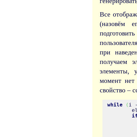
генерировать
Все отображ
(назовём 
подготови
пользовател
при наведе
получаем э
элементы, 
момент нет 
свойство – с
while
(
i 
	
i