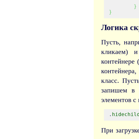
}
}
Логика с
Пусть, напр
кликаем) 
контейнере 
контейнера,
класс. Пуст
запишем в 
элементов с 
.
hidechil
При загрузк